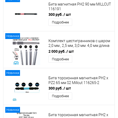
Бита магнитная PH2 90 мм MILLCUT
116191
300 руб.
/ шт
Подробнее
Новинка
Комплект шестигранников с шаром
2,0 мм., 2,5 мм, 3,0 мм. 4,0 мм длина
150 мм, хвостовик hex 6.35 Millcut
2 000 руб.
/ шт
116234
Подробнее
Новинка
Бита торсионная магнитная PH2 x
PZ2 65 мм S2 Millcut 116265-2
300 руб.
/ шт
Подробнее
Новинка
Бита торсионная магнитная PH2 x