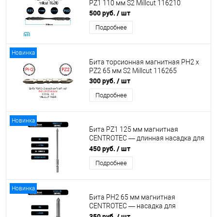
PZ1 110 мм S2 Millcut 116210
500 руб.
/ шт
Подробнее
Новинка
Бита торсионная магнитная PH2 x
PZ2 65 мм S2 Millcut 116265
300 руб.
/ шт
Подробнее
Новинка
Бита PZ1 125 мм магнитная
CENTROTEC — длинная насадка для
шуруповерта
450 руб.
/ шт
Подробнее
Новинка
Бита PH2 65 мм магнитная
CENTROTEC — насадка для
шуруповерта
350 руб.
/ шт