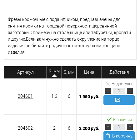
Фрезы кромочные с подшипником, предназначены для
снятия кромки на торцевой поверхности деревянной
заготовки к примеру на столешнице или табуретки, кровати
и другие.Если вам нужно сделать округление на торце
изделия выбирайте радиус соответствующий толщине
изделия
R, мм
Артикул
S, мм
Цена
Действия
Недоступно
1 950 руб.
204601
1.6
6
Подписаться
В наличии
2 200 руб.
204602
2
6
В корзину