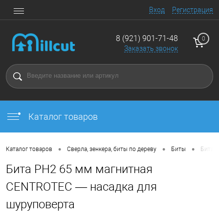
Вход
Регистрация
8 (921) 901-71-48
0
Заказать звонок
Каталог товаров
•
•
•
Каталог товаров
Сверла, зенкера, биты по дереву
Биты
Бита 
Бита PH2 65 мм магнитная
CENTROTEC — насадка для
шуруповерта