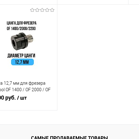
В корзину
В корзину
равнение
Сравнение
 избранное
В наличии
В избранное
В наличии
а 12,7 мм для фрезера
ool OF 1400 / OF 2000 / OF
 Millcut 798127FS
00 руб.
/ шт
В корзину
САМЫЕ ПРОДАВАЕМЫЕ ТОВАРЫ