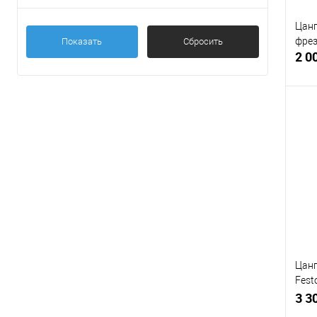
Цанг
фрез
Показать
Сбросить
2 0
С
В
Цанг
Fest
798
3 3