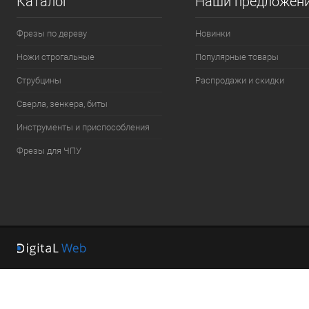
Каталог
Наши предложен
Фрезы по дереву
Новинки
Ножи строгальные
Популярные товары
Струбцины
Распродажи и скидки
Сверла, зенкера, биты
Инструменты и приспособления
Фрезы для ЧПУ