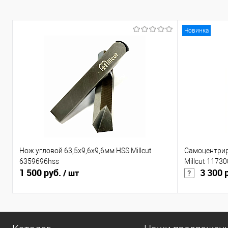
С
В
Новинка
Нож угловой 63,5x9,6x9,6мм HSS Millcut
Самоцентрир
6359696hss
Millcut 11730
1 500 руб.
3 300 
/ шт