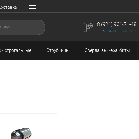
оставка
8 (921) 901-71-48
Заказать звонок
и строгальные
Струбцины
Сверла, зенкера, биты