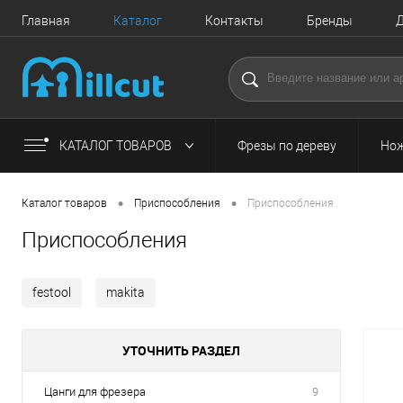
Главная
Каталог
Контакты
Бренды
Д
КАТАЛОГ ТОВАРОВ
Фрезы по дереву
Нож
•
•
Каталог товаров
Приспособления
Приспособления
Приспособления
festool
makita
УТОЧНИТЬ РАЗДЕЛ
Цанги для фрезера
9