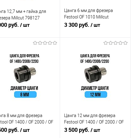
Цанга 6 мм для фрезера
га 12,7 мм + гайка для
Festool OF 1010 Millcut
зeра Millcut 798127
000 руб.
798060FS
3 300 руб.
/ шт
/ шт
В корзину
В корзину
Сравнение
Сравнение
В избранное
В наличии
В избранное
В наличии
нга 8 мм для фрезера
Цанга 12 мм для фрезера
tool OF 1400 / OF 2000 / OF
Festool OF 1400 / OF 2000 / OF
0 Millcut 798180FS
500 руб.
2200 Millcut 798112FS
3 500 руб.
/ шт
/ шт