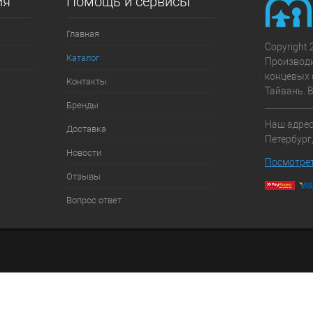
ия
Помощь и сервисы
Главная
Copyright 
Каталог
Производ
концевых 
Контакты
Тайвань. 
Бренды
Наш адрес:
Доставка
Петербург,
Новости
Посмотрет
Отзывы
Вопрос ответ