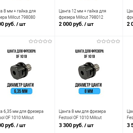
а 8 мм + гайка для
Цанга 12 мм + гайка для
Цан
eра Millcut 798080
фрезeра Millcut 798012
фре
00 руб.
2 000 руб.
2 
/ шт
/ шт
В корзину
В корзину
равнение
Сравнение
 избранное
В наличии
В избранное
В наличии
а 6,35 мм для фрезера
Цанга 8 мм для фрезера
Ца
ool OF 1010 Millcut
Festool OF 1010 Millcut
Fes
635FS
00 руб.
798080FS
3 300 руб.
220
3 
/ шт
/ шт