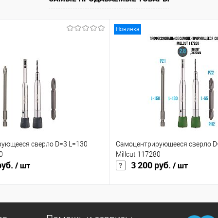
равнение
 избранное
В наличии
Новинка
ующееся сверло D=3 L=130
Самоцентрирующееся сверло D=
0
Millcut 117280
руб.
3 200 руб.
/ шт
/ шт