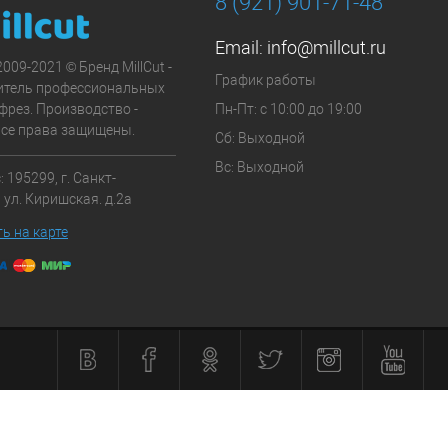
8 (921) 901-71-48
Email:
info@millcut.ru
2009-2021 © Бренд MillCut -
График работы
итель профессиональных
фрез. Производство -
Пн-Пт: с 10:00 до 19:00
Все права защищены.
Сб: Выходной
Вс: Выходной
 195299, г. Санкт-
 ул. Киришская. д.2а
ь на карте