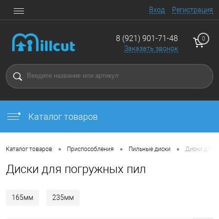
Вход
Регистрация
8 (921) 901-71-48
0
Заказать звонок
Каталог товаров
•
•
•
Каталог товаров
Приспособления
Пильные диски
Диски для 
Диски для погружных пил
165мм
235мм