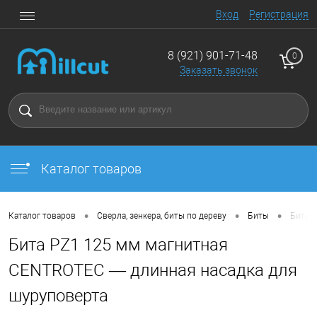
Вход
Регистрация
8 (921) 901-71-48
0
Заказать звонок
Каталог товаров
•
•
•
Каталог товаров
Сверла, зенкера, биты по дереву
Биты
Бита 
Бита PZ1 125 мм магнитная
CENTROTEC — длинная насадка для
шуруповерта