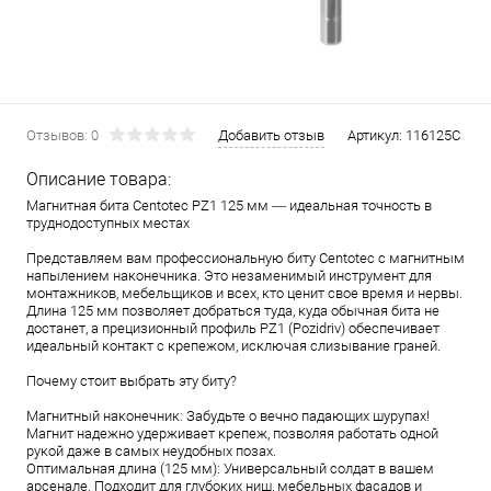
Отзывов: 0
Добавить отзыв
Артикул:
116125C
Описание товара:
Магнитная бита Centotec PZ1 125 мм — идеальная точность в
труднодоступных местах
Представляем вам профессиональную биту Centotec с магнитным
напылением наконечника. Это незаменимый инструмент для
монтажников, мебельщиков и всех, кто ценит свое время и нервы.
Длина 125 мм позволяет добраться туда, куда обычная бита не
достанет, а прецизионный профиль PZ1 (Pozidriv) обеспечивает
идеальный контакт с крепежом, исключая слизывание граней.
Почему стоит выбрать эту биту?
Магнитный наконечник: Забудьте о вечно падающих шурупах!
Магнит надежно удерживает крепеж, позволяя работать одной
рукой даже в самых неудобных позах.
Оптимальная длина (125 мм): Универсальный солдат в вашем
арсенале. Подходит для глубоких ниш, мебельных фасадов и