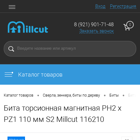
Вход
Регистрация
8 (921) 901-71-48
0
Заказать звонок
Каталог товаров
•
•
•
Каталог товаров
Сверла, зенкера, биты по дереву
Биты
Бита т
Бита торсионная магнитная PH2 x
PZ1 110 мм S2 Millcut 116210