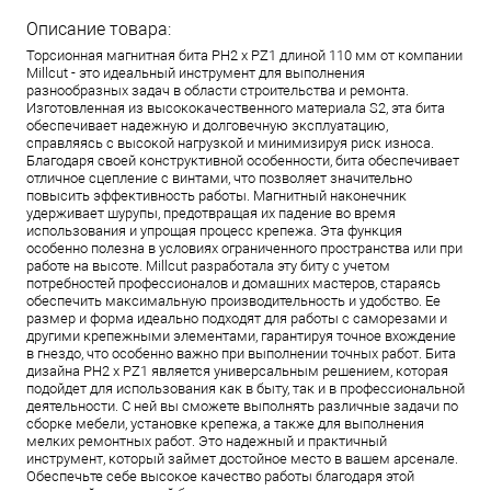
Описание товара:
Торсионная магнитная бита PH2 x PZ1 длиной 110 мм от компании
Millcut - это идеальный инструмент для выполнения
разнообразных задач в области строительства и ремонта.
Изготовленная из высококачественного материала S2, эта бита
обеспечивает надежную и долговечную эксплуатацию,
справляясь с высокой нагрузкой и минимизируя риск износа.
Благодаря своей конструктивной особенности, бита обеспечивает
отличное сцепление с винтами, что позволяет значительно
повысить эффективность работы. Магнитный наконечник
удерживает шурупы, предотвращая их падение во время
использования и упрощая процесс крепежа. Эта функция
особенно полезна в условиях ограниченного пространства или при
работе на высоте. Millcut разработала эту биту с учетом
потребностей профессионалов и домашних мастеров, стараясь
обеспечить максимальную производительность и удобство. Ее
размер и форма идеально подходят для работы с саморезами и
другими крепежными элементами, гарантируя точное вхождение
в гнездо, что особенно важно при выполнении точных работ. Бита
дизайна PH2 x PZ1 является универсальным решением, которая
подойдет для использования как в быту, так и в профессиональной
деятельности. С ней вы сможете выполнять различные задачи по
сборке мебели, установке крепежа, а также для выполнения
мелких ремонтных работ. Это надежный и практичный
инструмент, который займет достойное место в вашем арсенале.
Обеспечьте себе высокое качество работы благодаря этой