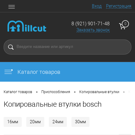
Вход
Регистрация
8 (921) 901-71-48
0
Заказать звонок
Каталог товаров
•
•
•
Каталог товаров
Приспособления
Копировальные втулки
Коп
Копировальные втулки bosch
16мм
20мм
24мм
30мм