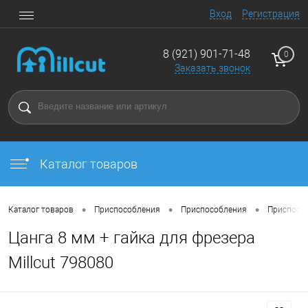
Вход
Регистрация
8 (921) 901-71-48
0
Заказать звонок
Каталог товаров
•
•
•
Каталог товаров
Приспособления
Приспособления
Приспосо
Цанга 8 мм + гайка для фрезeра
Millcut 798080