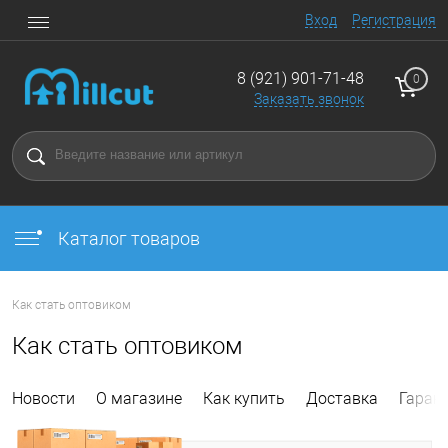
Вход
Регистрация
8 (921) 901-71-48
0
Заказать звонок
Каталог товаров
Как стать оптовиком
Как стать оптовиком
Новости
О магазине
Как купить
Доставка
Гаран