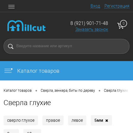
Вход
Регистрация
8 (921) 901-71-48
0
Заказать звонок
Каталог товаров
•
•
Каталог товаров
Сверла, зенкера, биты по дереву
Сверла глухие
Сверла глухие
5мм
✖
сверло глухое
правое
левое