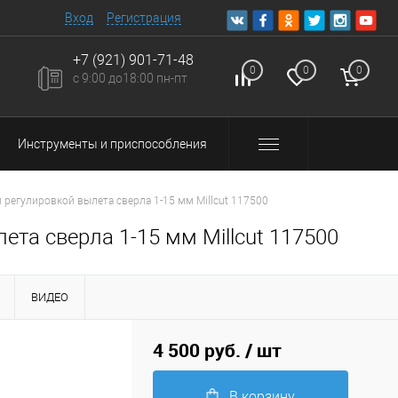
Вход
Регистрация
+7 (921) 901-71-48
0
0
0
с 9:00 до18:00 пн-пт
Инструменты и приспособления
регулировкой вылета сверла 1-15 мм Millcut 117500
та сверла 1-15 мм Millcut 117500
ВИДЕО
4 500 руб.
/ шт
В корзину