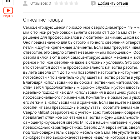
Отзывов: 0
Добавить отзыв
Описание товара:
Самоцентрирующееся присадочное сверло диаметром 4,9 мм 
мм с точной регулировкой вылета сверла от 1 до 15 мм от Mill
решение для профессионалов и любителей, занимающихся ко
Оно предназначено для быстрого и точного сверления отверс
петли и другие крепежные элементы. Если вам требуется ид
отверстие, это сверло станет незаменимым помощником. Ос
сверла включают в себя самоцентрирующийся механизм, ко
ровное и точное сверление даже в сложных условиях. Это осо
кто стремится достичь профессионального качества работы. 
вылета сверла от 1 до 15 мм позволяет настроить инструмен
потребности, что значительно улучшает качество работы и уп
Благодаря использованию высококачественных материалов, 
отличается продолжительным сроком службы и устойчивостью
идеально подходит как для использования в домашних условия
профессионального применения. Компактные размеры и удо
его легким в использовании и хранении. Если вы ищете надеж
обеспечит вам превосходные результаты, обратите внимание 
Сверло Millcut разработано с учетом всех требований соврем
предлагает отличное сочетание качества и функциональности
самоцентрирующееся сверло Millcut в нашем магазине и убед
превосходных характеристиках. Сверло для евровинтов, сверл
под полисодержатель, сверло мебельное 5 мм. Не упустите 
приобрести это высококачественное изделие, которое значит