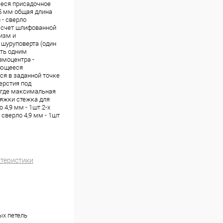
еся присадочное
15 мм общая длина
 - сверло
а счет шлифованной
изм и
 шуруповерта (один
ать одним
амоцентра -
ующееся
ся в заданной точке
ерстия под
 где максимальная
яжки стежка для
4,9 мм - 1шт 2-х
сверло 4,9 мм - 1шт
ктеристики
ых петель