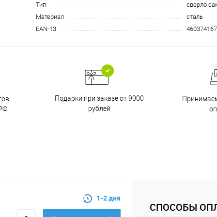
Тип
сверло са
Материал
сталь
EAN-13
460374167
Подарки при заказе от 9000
тов
Принимаем
рублей
РФ
о
1-2 дня
СПОСОБЫ ОП