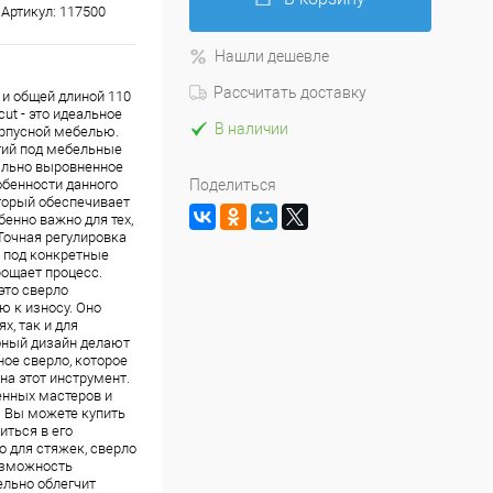
Артикул:
117500
Нашли дешевле
Рассчитать доставку
и общей длиной 110
cut - это идеальное
В наличии
рпусной мебелью.
тий под мебельные
еально выровненное
обенности данного
Поделиться
торый обеспечивает
бенно важно для тех,
Точная регулировка
т под конкретные
рощает процесс.
это сверло
 к износу. Оно
х, так и для
бный дизайн делают
ное сверло, которое
на этот инструмент.
енных мастеров и
. Вы можете купить
иться в его
о для стяжек, сверло
возможность
ельно облегчит