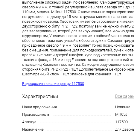
выполнение сложных задач по сверлению. Самоцентрирующе
сверло 4.9 мм, с точной регулировкой вылета сверда от 1 до 
110 мм, модель Millcut 117500. Отличительные характеристики
погружается на длину до 15 мм., стружка меньше налипает, з
поверхности сверла. Хвостовик имеет быстросъёмный механ
двухстороннюю биту PH2 - PZ2, поэтому вам не нужно иметь 2
для засверливания, второй для закручивания) все можно дел
шуруповертом, Увеличенное отверстие в рабочей части тела с
обеспечивает вам наилучшей выброс стружки. Самоцентрир
присадочное сверло 4.9 мм позволяет точно позиционировать
без смещения. применение Для полкодержателей, ручек и отв
крепёжные винты дверей шкафов-купе под крепежные винты
толщина фасада 16 мм под Евровинты под эксцентриковый ст
столешниц Комплект состоит из: Самоцентрирующееся сверло 
сторонняя бита PH2 x PZ2 - 1шт Дополнительное центровочное 
Шестигранный ключ - 1шт Упаковка для хранения - 1шт
Видеоролик по самоцентру 117500
Характеристики:
Все хара
Наши предложения
Новинка
Производитель
MillCut
Артикул
117500
Назначение
для дверн