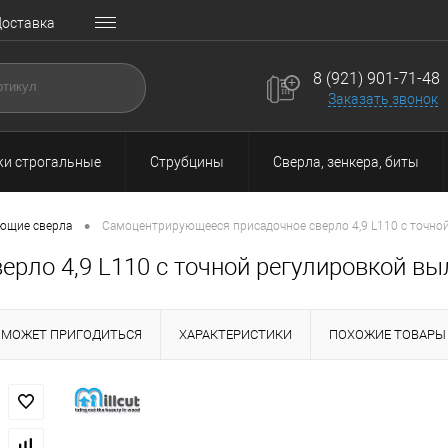
оставка
8 (921) 901-71-48
Заказать звонок
и строгальные
Струбцины
Сверла, зенкера, биты
•
ющие сверла
Cамоцентрирующееся присадочное сверло 4,9 L110 с точной 
ло 4,9 L110 с точной регулировкой выле
МОЖЕТ ПРИГОДИТЬСЯ
ХАРАКТЕРИСТИКИ
ПОХОЖИЕ ТОВАРЫ