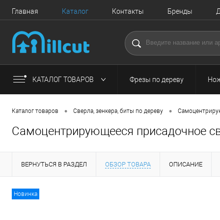
Главная
Каталог
Контакты
Бренды
Д
КАТАЛОГ ТОВАРОВ
Фрезы по дереву
Нож
•
•
Каталог товаров
Сверла, зенкера, биты по дереву
Самоцентриру
Cамоцентрирующееся присадочное свер
ВЕРНУТЬСЯ В РАЗДЕЛ
ОБЗОР ТОВАРА
ОПИСАНИЕ
Новинка