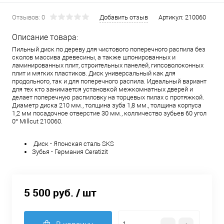
Отзывов: 0
Добавить отзыв
Артикул:
210060
Описание товара:
Пильный диск по дереву для чистового поперечного распила без
сколов массива древесины, а также шпонированных и
ламинированных плит, строительных панелей, гипсоволоконных
плит и мягких пластиков. Диск универсальный как для
продольного, так и для поперечного распила. Идеальный вариант
для тех кто занимается установкой межкомнатных дверей и
делает поперечную распиловку на торцевых пилах с протяжкой.
Диаметр диска 210 мм., толщина зуба 1,8 мм., толщина корпуса
1,2 мм посадочное отверстие 30 мм., колличество зубьев 60 угол
0° Millcut 210060.
Диск - Японская сталь SKS
Зубья - Германия Ceratizit
5 500 руб.
/ шт