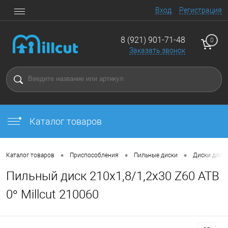
Вход
Регистрация
8 (921) 901-71-48
0
Заказать звонок
Каталог товаров
•
•
•
Каталог товаров
Приспособления
Пильные диски
Диски для 
Пильный диск 210х1,8/1,2х30 Z60 ATB
0° Millcut 210060