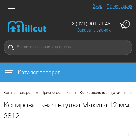
Вход
Регистрация
8 (921) 901-71-48
0
Заказать звонок
Каталог товаров
•
•
•
Каталог товаров
Приспособления
Копировальные втулки
коп
Копировальная втулка Макита 12 мм
3812