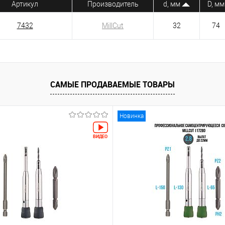
Артикул
Производитель
d, мм
D, мм
7432
MillCut
32
74
САМЫЕ ПРОДАВАЕМЫЕ ТОВАРЫ
Новинка