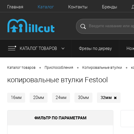
Главная
Каталог
Контакты
Бренды
Д
КАТАЛОГ ТОВАРОВ
Фрезы по дереву
Нож
•
•
•
Каталог товаров
Приспособления
Копировальные втулки
к
копировальные втулки Festool
32мм
✖
16мм
20мм
24мм
30мм
ФИЛЬТР ПО ПАРАМЕТРАМ