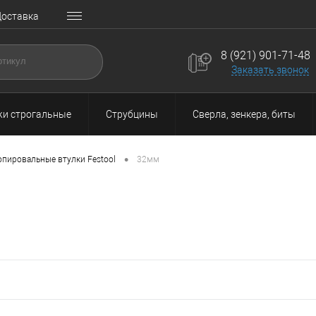
оставка
8 (921) 901-71-48
Заказать звонок
и строгальные
Струбцины
Сверла, зенкера, биты
•
опировальные втулки Festool
32мм