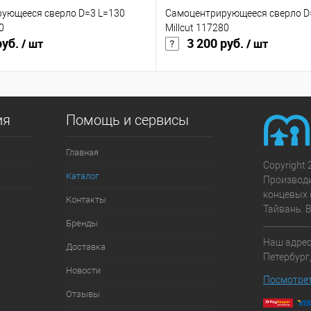
ующееся сверло D=3 L=130
Самоцентрирующееся сверло D=
0
Millcut 117280
руб.
3 200 руб.
/ шт
/ шт
ия
Помощь и сервисы
Главная
Copyright 
Каталог
Производ
концевых 
Контакты
Тайвань. 
Бренды
Наш адрес:
Доставка
Петербург,
Новости
Посмотрет
Отзывы