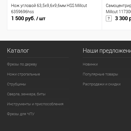
Нож угловой 63,5x9,6x9,6мм HSS Millcut
Самоцентрир
6359696hss
Millcut 11730
1 500 руб.
3 300 
/ шт
Каталог
Наши предложен
Фрезы по дереву
Новинки
Ножи строгальные
Популярные товары
Струбцины
Распродажи и скидки
Сверла, зенкера, биты
Инструменты и приспособления
Фрезы для ЧПУ