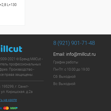
2,8 L=130
8 (921) 901-71-48
Email:
info@millcut.ru
2009-2021 © Бренд MillCut -
График работы
итель профессиональных
фрез. Производство -
Пн-Пт: с 10:00 до 19:00
Все права защищены.
Сб: Выходной
Вс: Выходной
 195299, г. Санкт-
 ул. Киришская. д.2а
ь на карте