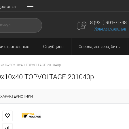
оставка
8 (921) 901-71-48
Заказать звонок
и строгальные
Струбцины
Сверла, зенкера, биты
анка D=20x10x40 TOPVOLTAGE 201040p
20x10x40 TOPVOLTAGE 201040p
ХАРАКТЕРИСТИКИ