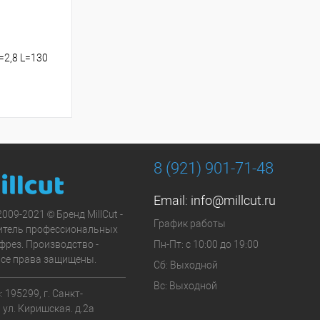
2,8 L=130
8 (921) 901-71-48
Email:
info@millcut.ru
2009-2021 © Бренд MillCut -
График работы
итель профессиональных
фрез. Производство -
Пн-Пт: с 10:00 до 19:00
Все права защищены.
Сб: Выходной
Вс: Выходной
 195299, г. Санкт-
 ул. Киришская. д.2а