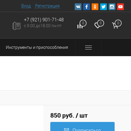
Вход
Регистрация
+7 (921) 901-71-48
0
0
0
с 9:00 до18:00 пн-пт
Инструменты и приспособления
850 руб.
/ шт
Подписаться