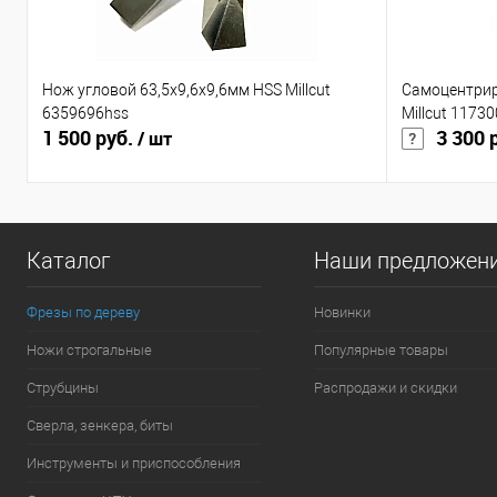
Нож угловой 63,5x9,6x9,6мм HSS Millcut
Самоцентрир
6359696hss
Millcut 11730
1 500 руб.
3 300 
/ шт
Каталог
Наши предложен
Фрезы по дереву
Новинки
Ножи строгальные
Популярные товары
Струбцины
Распродажи и скидки
Сверла, зенкера, биты
Инструменты и приспособления