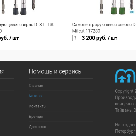
ующееся сверло D=3 L=130
Самоцентрирующееся сверло D=
0
Millcut 117280
руб.
3 200 руб.
/ шт
/ шт
ия
Помощь и сервисы
Главная
Copyright 
Каталог
Производ
концевых 
Контакты
Тайвань. 
Бренды
Наш адрес:
Доставка
Петербург,