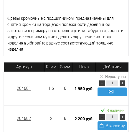
Фрезы кромочные с подшипником, предназначены для
снятия кромки на торцевой поверхности деревянной
заготовки к примеру на столешнице или табуретки, кровати
и другие.Если вам нужно сделать округление на торце
изделия выбирайте радиус соответствующий толщине
изделия
Артикул
R, мм
S, мм
Цена
Действия
Недоступно
1 950 руб.
204601
1.6
6
Подписаться
В наличии
2 200 руб.
204602
2
6
В корзину