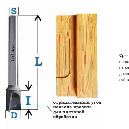
Фрез
наше
отри
двер
зуб,