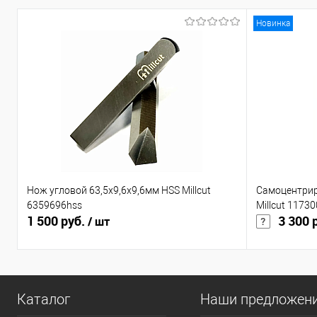
Новинка
Нож угловой 63,5x9,6x9,6мм HSS Millcut
Самоцентрир
6359696hss
Millcut 11730
1 500 руб.
3 300 
/ шт
Каталог
Наши предложен