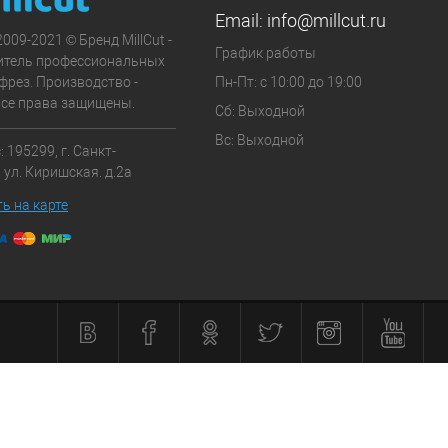
Email:
info@millcut.ru
2009-2021 © Бренд MillCut -
График работы
итель профессиональных
фрез. Производство -
Пн-Пт: с 10:00 до 19:00
Все права защищены.
Сб: Выходной
Вс: Выходной
 195299, г. Санкт-
 ул. Киришская. д.2а
ь на карте