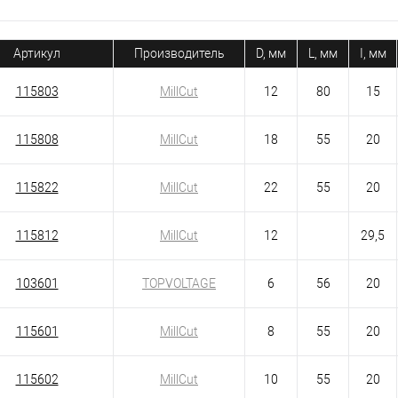
Артикул
Производитель
D, мм
L, мм
I, мм
115803
MillCut
12
80
15
115808
MillCut
18
55
20
115822
MillCut
22
55
20
115812
MillCut
12
29,5
103601
TOPVOLTAGE
6
56
20
115601
MillCut
8
55
20
115602
MillCut
10
55
20