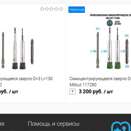
Новинка
ующееся сверло D=3 L=130
Самоцентрирующееся сверло D=
0
Millcut 117280
руб.
3 200 руб.
/ шт
/ шт
ия
Помощь и сервисы