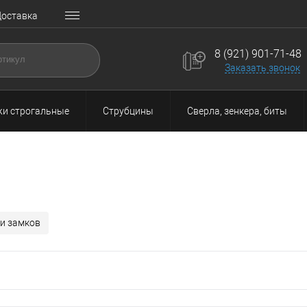
оставка
8 (921) 901-71-48
Заказать звонок
и строгальные
Струбцины
Сверла, зенкера, биты
ки замков