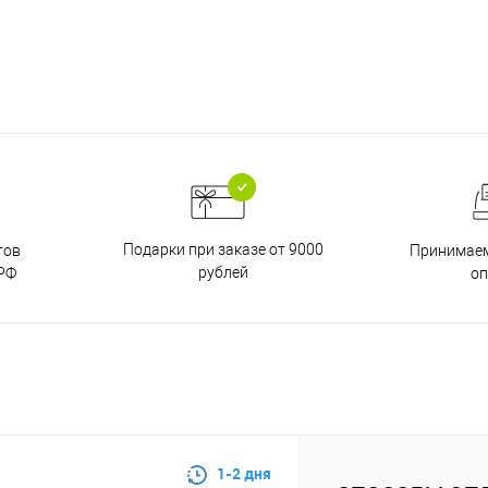
Подарки при заказе от 9000
тов
Принимаем
рублей
РФ
о
1-2 дня