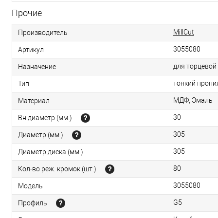
Прочие
MillCut
Производитель
3055080
Артикул
для торцевой
Назначение
тонкий пропи
Тип
МДФ, Эмаль
Материал
30
Вн диаметр (мм.)
305
Диаметр (мм.)
305
Диаметр диска (мм.)
80
Кол-во реж. кромок (шт.)
3055080
Модель
G5
Профиль