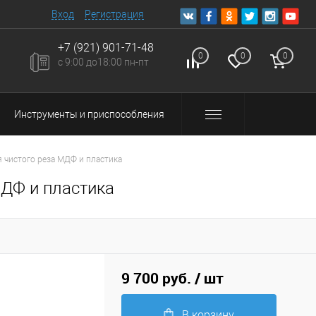
Вход
Регистрация
+7 (921) 901-71-48
0
0
0
с 9:00 до18:00 пн-пт
Инструменты и приспособления
я чистого реза МДФ и пластика
МДФ и пластика
9 700 руб.
/ шт
В корзину