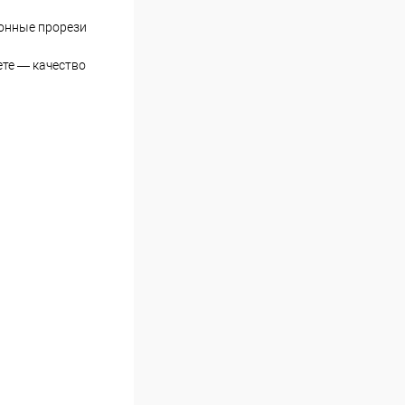
ионные прорези
ете — качество