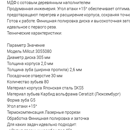
МДФ с сотовым деревянным наполнителем
Продуманная инженерия. Угол атаки +15° обеспечивает оптима
предотвращают перегрев и расширение корпуса, сохраняя точн
Готов к работе. Финишная полировка диска и высокоточная зат
идеальное с первого реза.
Технические характеристики:
Параметр Значение
Модель Millcut 3055080
Диаметр диска 305 мм
Толщина корпуса 2,0 мм
Толщина зуба (ширина пропила) 2,6 мм
Посадочное отверстие 30 мм
Количество зубьев 80
Материал корпуса Японская сталь SKS5
Материал зубьев Карбид вольфрама Ceratizit (Люксембург)
Форма зуба G5
Угол атаки +15°
Термокомпенсация Лазерные прорези
Обработка Финишная полировка и заточка
Для каких задач идеально подходит: