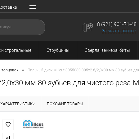
оставка
8 (921) 901-71-48
Заказать звонок
и строгальные
Струбцины
Сверла, зенкера, биты
•
я торцовок
Пильный диск Millcut 3055080 305x2.6/2,0x30 мм 80 зубьев дл
/2,0x30 мм 80 зубьев для чистого реза 
ХАРАКТЕРИСТИКИ
ПОХОЖИЕ ТОВАРЫ