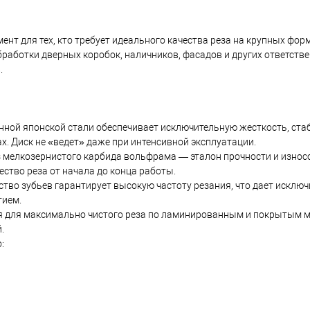
нт для тех, кто требует идеального качества реза на крупных фор
бработки дверных коробок, наличников, фасадов и других ответст
.
енной японской стали обеспечивает исключительную жесткость, ст
х. Диск не «ведет» даже при интенсивной эксплуатации.
из мелкозернистого карбида вольфрама — эталон прочности и износ
ство реза от начала до конца работы.
ство зубьев гарантирует высокую частоту резания, что дает исклю
тием.
я для максимально чистого реза по ламинированным и покрытым м
.
: