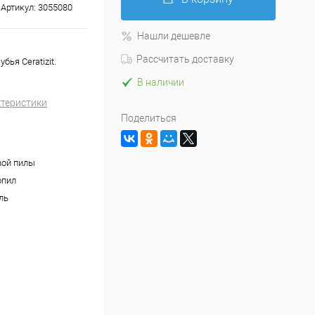
Артикул:
3055080
Нашли дешевле
Рассчитать доставку
бья Ceratizit.
В наличии
ктеристики
Поделиться
вой пилы
опил
ль