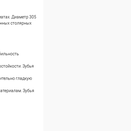
матах. Диаметр 305
венных столярных
абильность
остойкости. Зубья
чительно гладкую
атериалам. Зубья