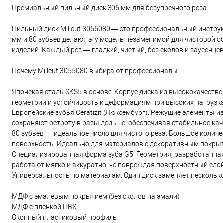
Премиальный пильный диск 305 мм для безупречного реза
Пильный диск Millcut 3055080 — это профессиональный инструме
мм и 80 зубьев делают эту модель незаменимой для чистовой о
изделий. Каждый рез — гладкий, чистый, без сколов и заусенцев
Почему Millcut 3055080 выбирают профессионалы:
Японская сталь SKS5 в основе. Корпус диска из высококачеств
геометрии и устойчивость к деформациям при высоких нагрузка
Европейские зубья Ceratizit (Люксембург). Режущие элементы 
сохраняют остроту в разы дольше, обеспечивая стабильное каче
80 зубьев — идеальное число для чистого реза. Большое количе
поверхность. Идеально для материалов с декоративным покры
Специализированная форма зуба G5. Геометрия, разработанна
работают мягко и аккуратно, не повреждая поверхностный слой
Универсальность по материалам. Один диск заменяет несколько
МДФ с эмалевым покрытием (без сколов на эмали)
МДФ с пленкой ПВХ
Оконный пластиковый профиль